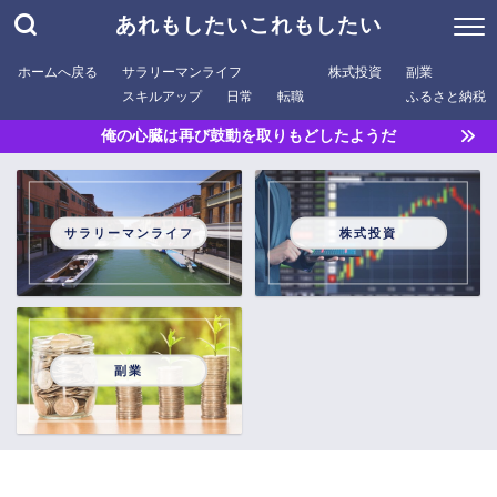
あれもしたいこれもしたい
ホームへ戻る
サラリーマンライフ
株式投資
副業
スキルアップ
日常
転職
ふるさと納税
俺の心臓は再び鼓動を取りもどしたようだ
サラリーマンライフ
株式投資
副業