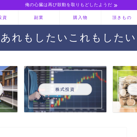
俺の心臓は再び鼓動を取りもどしたようだ
投資
副業
購入物
頂きもの
あれもしたいこれもしたい
株式投資