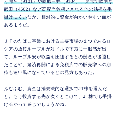
く郵船（9101）や商船三井（9104）、足元で軟調な
武田（4502）など高配当銘柄とされる他の銘柄を手
掛けにくい
なか、相対的に資金が向かいやすい面が
あるようだ。
ＪＴのたばこ事業における主要市場の１つであるロ
シアの通貨ルーブルが対ドルで下落に一服感が出
て、ルーブル安が収益を圧迫するとの懸念が後退し
たことや、経済再開による免税店での販売増への期
待も追い風になっているとの見方もあった。
ふむふむ、資金は消去法的な選択でJT株を選んだ
と。もう投資する先が次々とこけて、JT株でも手掛
けるかって感じでしょうかね。