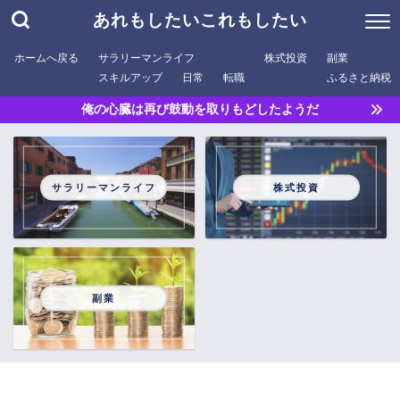
あれもしたいこれもしたい
ホームへ戻る
サラリーマンライフ
株式投資
副業
スキルアップ
日常
転職
ふるさと納税
俺の心臓は再び鼓動を取りもどしたようだ
サラリーマンライフ
株式投資
副業