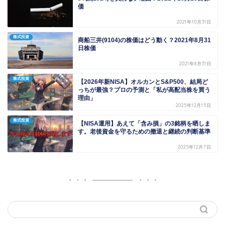
価
2021年10月31日
株式投資
商船三井(9104)の株価はどう動く？2021年8月31
日株価
2021年8月31日
株式投資
【2026年新NISA】オルカンとS&P500、結局ど
っちが最強？プロの予測と「私が高配当株を買う
理由」
2025年12月15日
株式投資
【NISA運用】あえて「含み損」の3銘柄を晒しま
す。老後資金を守るための撤退と継続の判断基準
2025年12月7日