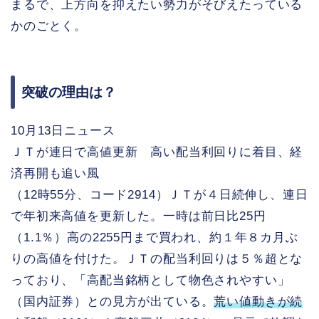
まるで、上方向を抑えたい勢力がそびえたっている
かのごとく。
突破の理由は？
10月13日ニュース
ＪＴが連日で高値更新 高い配当利回りに着目、経
済再開も追い風
（12時55分、コード2914）ＪＴが４日続伸し、連日
で年初来高値を更新した。一時は前日比25円
（1.1％）高の2255円まで買われ、約１年８カ月ぶ
りの高値を付けた。ＪＴの配当利回りは５％超とな
っており、「高配当銘柄として物色されやすい」
（国内証券）との見方が出ている。
荒い値動きが続