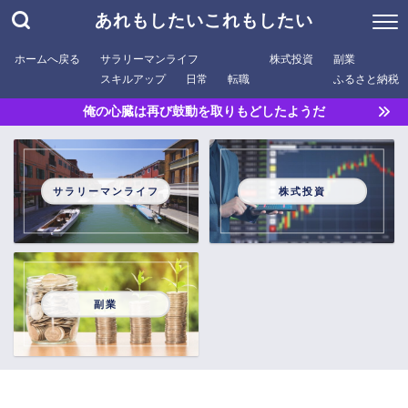
あれもしたいこれもしたい
ホームへ戻る
サラリーマンライフ
株式投資
副業
スキルアップ
日常
転職
ふるさと納税
俺の心臓は再び鼓動を取りもどしたようだ
サラリーマンライフ
株式投資
副業