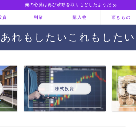
俺の心臓は再び鼓動を取りもどしたようだ
投資
副業
購入物
頂きもの
あれもしたいこれもしたい
株式投資