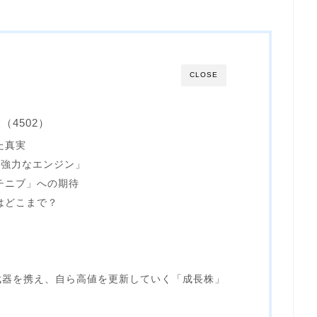
CLOSE
4502）
た真実
の強力なエンジン」
シチニブ」への期待
はどこまで？
武器を携え、自ら高値を更新していく「成長株」