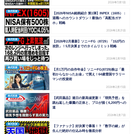
2026年3月1日
株式投資
【2026年NISA銘柄紹介 第1弾】INPEX（1605）：
退職へのカウントダウン！最強の「高配当ガチ
ホ」戦略
2026年2月21日
株式投資
【2026年2月最新】ソニーFG（8729）「152円の
攻防」！5月決算までのタイムリミット戦略
2026年2月19日
株式投資
【月1万円の自作年金】ソニーFG(8729)株は「最
初からなかったお金」で買え！64歳雪国サラリー
マンの投資術
2026年2月15日
株式投資
【武田薬品】連日の新高値更新！「弱気予想」を
跳ね返した爆騰の正体と、プロが描く6,200円への
道
2026年2月7日
株式投資
【ファナック】好決算で暴落！？「数字の綾」が
生んだ絶好の仕込み時を徹底分析