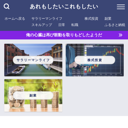
あれもしたいこれもしたい
ホームへ戻る
サラリーマンライフ
株式投資
副業
スキルアップ
日常
転職
ふるさと納税
俺の心臓は再び鼓動を取りもどしたようだ
サラリーマンライフ
株式投資
副業