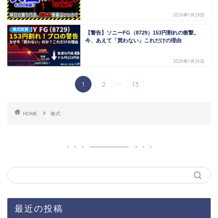
2026年1月29日
株式投資
【警告】ソニーFG（8729）153円割れの衝撃。
今、あえて「買わない」これだけの理由
2026年1月26日
...
1
2
13
HOME
株式
最近の投稿