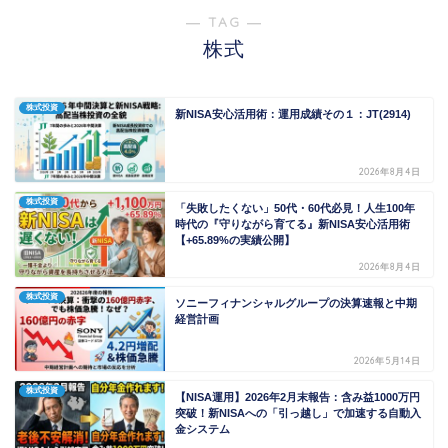
― TAG ―
株式
株式投資
新NISA安心活用術：運用成績その１：JT(2914)
2026年8月4日
株式投資
「失敗したくない」50代・60代必見！人生100年
時代の『守りながら育てる』新NISA安心活用術
【+65.89%の実績公開】
2026年8月4日
株式投資
ソニーフィナンシャルグループの決算速報と中期
経営計画
2026年5月14日
株式投資
【NISA運用】2026年2月末報告：含み益1000万円
突破！新NISAへの「引っ越し」で加速する自動入
金システム