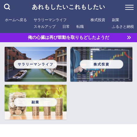
あれもしたいこれもしたい
ホームへ戻る
サラリーマンライフ
株式投資
副業
スキルアップ
日常
転職
ふるさと納税
俺の心臓は再び鼓動を取りもどしたようだ
サラリーマンライフ
株式投資
副業