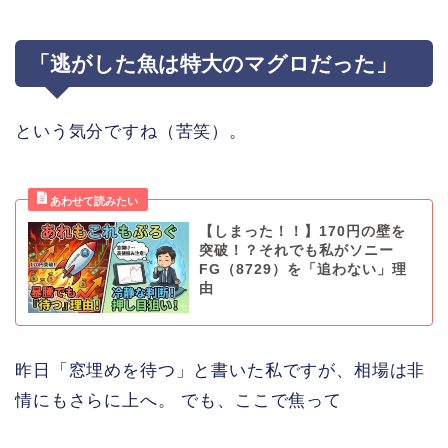
「逃がした魚は特大のマグロだった」
という気分ですね（苦笑）。
【しまった！！】170円の壁を
突破！？それでも私がソニー
FG（8729）を「追わない」理
由
昨日「窓埋めを待つ」と書いた私ですが、相場は非
情にもさらに上へ。 でも、ここで焦って