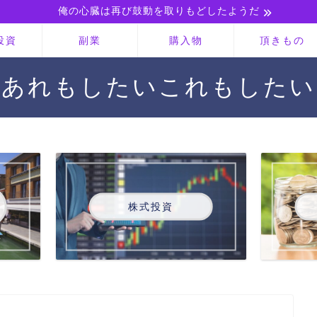
俺の心臓は再び鼓動を取りもどしたようだ
投資
副業
購入物
頂きもの
あれもしたいこれもしたい
株式投資